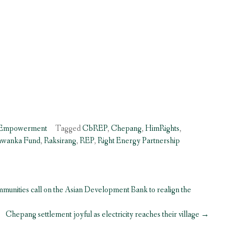
 Empowerment
Tagged
CbREP
,
Chepang
,
HimRights
,
awanka Fund
,
Raksirang
,
REP
,
Right Energy Partnership
unities call on the Asian Development Bank to realign the
Chepang settlement joyful as electricity reaches their village
→