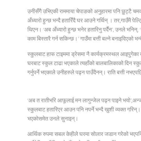
उनीसँगै उभिएकी राममाया चेपाङको अनुहारमा पनि छुट्टै चम
अँध्यारो हुन्छ भन्दै हतारिँदै घर आउने गर्थिन् । तर,गाउँमै 
थिएन। ‘अब अँध्यारो हुन्छ भनेर हतारिनु पर्दैन’, उनले भनिन्, 
काम बिस्तारै गर्न सकिन्छ।’ गाउँमा बत्ती बल्ने बनाइदिएको भ
स्कुलबाट हाफ टाइममा ड्रेसमा नै कार्यक्रमस्थल आइपुगेका
घरबाट स्कुल टाढा भएकाले त्यहाँको बालबालिकाको दिन स्क
गर्नुपर्ने भएकाले उनीहरुले पढ्न पाउँदैनन्। राति बत्ती नभएप
‘अब त रातीभरि आफूलाई मन लागुन्जेल पढ्न पाइने भयो’,अन्ज
स्कुलबाट हतारिएर आउन पनि नपर्ने भन्दै खुशी व्यक्त गरिन्।
भएकोसमेत उनले सुनाइन्।
आर्थिक रुपमा सबल केहीले घरमा सोलार जडान गरेको भएपनि