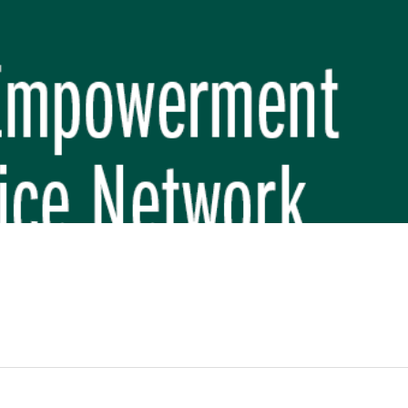
REP PHASE 3)
BREP) INITIATIVE
 FUNDAMENTAL SCHOOL, MAKWANPUR
 (CBREP PHASE 3)