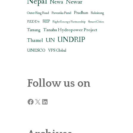
Nepal
Newar
Newa
Pradhan
Outer Ring Road
Pawanka Fund
Raksirang
REDD+
REP
Right Energy Partnership
Smart Cities
Tanahu Hydropower Project
Tamang
UNDRIP
UN
Thamel
UNESCO
VFS Global
Follow us on
Facebook
X
LinkedIn