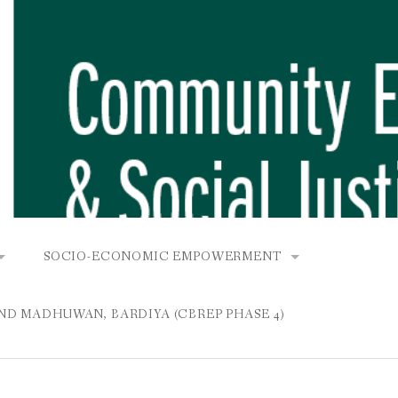
SOCIO-ECONOMIC EMPOWERMENT
OPOWER PROJECT, DHIRANG, RAKSIRANG, MAKWANPUR (CB
KANA AND BUNGAMATI
COMMUNITY-BASED RENEWABLE ENERGY PROJECT (C
AND MADHUWAN, BARDIYA (CBREP PHASE 4)
AURANG, RAKSIRANG, MAKWANPUR (CBREP PHASE 3)
 IN THAMEL
STATIONERIES FOR PUPILS AT SHREE NAWAJEEVAN
YDROPOWER PROJECT, CHYAURANG, RAKSIRANG, MAKWANPUR
ROJECT