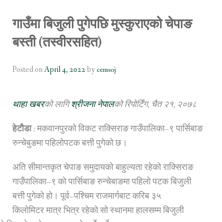
OR WOMEN’S EMPOWERMENT AT SALENI TAAR OF RAKSIRANG
गाउँमा बिजुली पुगेपछि मुस्कुराएको चेपाङ
R PROJECT, RAKSIRANG, MAKWANPUR (CBREP PHASE 2)
बस्ती (तस्वीरसहित)
ARSIBANG, RAKSIRANG, MAKWANPUR (CBREP PILOT)
Posted on
April 4, 2022
by
cemsoj
थाहा खबर
को लागि
श्रीजना नेपाल
को रिपोर्टिंग, चैत २१, २०७८
हेटौैडा
: मकवानपुरको विकट राक्सिराङ गाउँपालिका–९ पार्सिबाङ
रुन्चेबुङमा पहिलोपटक बत्ती पुगेको छ।
अति सीमान्तकृत चेपाङ समुदायको बाहुल्यता रहेको राक्सिराङ
गाउँपालिका–९ को पार्सिबाङ रुन्चेबाङमा पहिलो पटक बिजुली
बत्ती पुगेको हो। पूर्व–पश्चिम राजमार्गबाट करिब ३५
किलोमिटर मात्र भित्र रहेको सो स्थानमा हालसम्म बिजुली