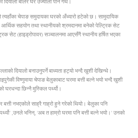
दियालो बालेर घर उज्यालो पार्ने गर्थे।
गै त्यहाँका चेपाङ समुदायका घरको अँध्यारो हटेको छ। सामुदायिक
र्थिक सहयोग तथा स्थानीयको श्रमदानमा बनेको पेल्ट्रिक सेट
िक सेट (हाइड्रोपावर) सञ्चालनमा आएसँगै स्थानीय हर्षित भएका
लाको दियालो बनाउनुपर्ने बाध्यता हट्यो भन्दै खुशी देखिन्थे।
ुगेकी विष्णुमाया चेपाङ बेलुकाबाट घरमा बत्ती बल्ने भयो भन्दै खुशी
ो घरधन्दा छिन्नै मुस्किल पर्थ्यो।
 तर बत्ती नभएकोले साह्रै गाह्रो हुने गरेको थियो। बेलुका पनि
्थ्यो’ ,उनले भनिन्, ‘अब त हाम्रो घरमा पनि बत्ती बल्ने भयो।’ उनको