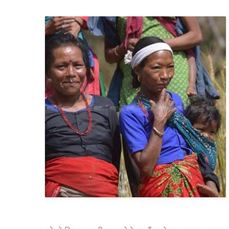
RICE AND FLOUR GRINDING MILL F
CHOBHAR DRY PORT
6 KW SALENI TAAR PICO HYDROPOWE
4KW PICO-HYDROPOWER PLANT IN P