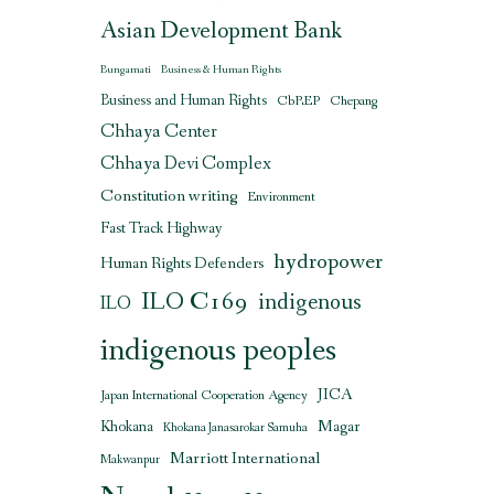
Asian Development Bank
Bungamati
Business & Human Rights
Business and Human Rights
CbREP
Chepang
Chhaya Center
Chhaya Devi Complex
Constitution writing
Environment
Fast Track Highway
hydropower
Human Rights Defenders
ILO C169
indigenous
ILO
indigenous peoples
JICA
Japan International Cooperation Agency
Magar
Khokana
Khokana Janasarokar Samuha
Marriott International
Makwanpur