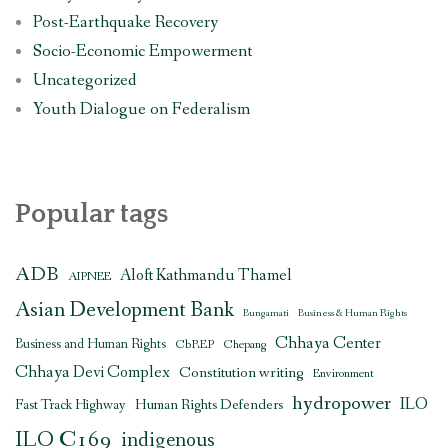
Post-Earthquake Recovery
Socio-Economic Empowerment
Uncategorized
Youth Dialogue on Federalism
Popular tags
ADB
Aloft Kathmandu Thamel
AIPNEE
Asian Development Bank
Bungamati
Business & Human Rights
Chhaya Center
Business and Human Rights
CbREP
Chepang
Chhaya Devi Complex
Constitution writing
Environment
hydropower
ILO
Human Rights Defenders
Fast Track Highway
ILO C169
indigenous