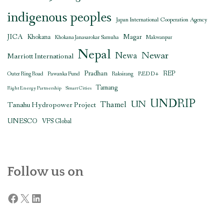
indigenous peoples
Japan International Cooperation Agency
JICA
Magar
Khokana
Khokana Janasarokar Samuha
Makwanpur
Nepal
Newar
Newa
Marriott International
Pradhan
REDD+
REP
Outer Ring Road
Pawanka Fund
Raksirang
Tamang
Right Energy Partnership
Smart Cities
UNDRIP
UN
Thamel
Tanahu Hydropower Project
UNESCO
VFS Global
Follow us on
Facebook
X
LinkedIn