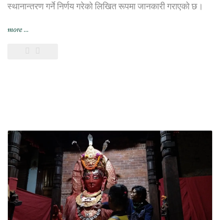
स्थानान्तरण गर्ने निर्णय गरेको लिखित रूपमा जानकारी गराएको छ।
“भिएफ़एस
more
…
ग्लोबल
यथाशक्य
छिट्टै
छायाँ
सेन्टरबाट
सर्ने”