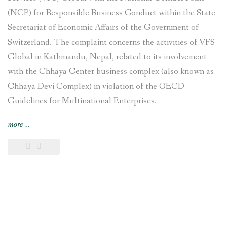
(NCP) for Responsible Business Conduct within the State
Secretariat of Economic Affairs of the Government of
Switzerland. The complaint concerns the activities of VFS
Global in Kathmandu, Nepal, related to its involvement
with the Chhaya Center business complex (also known as
Chhaya Devi Complex) in violation of the OECD
Guidelines for Multinational Enterprises.
“Complaint
more
…
filed
against
VFS
Global
regarding
its
involvement
with