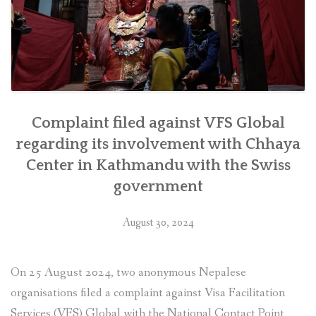
Kathmandu]
as
soon
as
feasible””
Complaint filed against VFS Global
regarding its involvement with Chhaya
Center in Kathmandu with the Swiss
government
August 30, 2024
On 25 August 2024, two anonymous Nepalese
organisations filed a complaint against Visa Facilitation
Services (VFS) Global with the National Contact Point