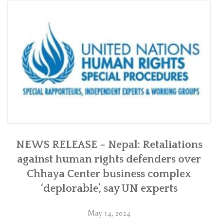
Chhaya
Center
in
Kathmandu
with
the
Swiss
government”
NEWS RELEASE – Nepal: Retaliations
against human rights defenders over
Chhaya Center business complex
‘deplorable’, say UN experts
May 14, 2024