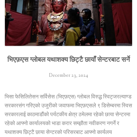
भिएफ़एस ग्लोबल यथाशक्य छिट्टै छायाँ सेन्टरबाट सर्ने
December 23, 2024
भिसा फेसिलितेसन सर्विसेस (भिएफ़एस) ग्लोबल विरुद्ध स्विट्जरल्याण्ड
सरकारसंग गरिएको उजुरीको जवाफमा भिएफ़एसले ९ डिसेम्बरमा स्विस
सरकारलाई काठमाडौंको पर्यटकीय क्षेत्र ठमेलमा रहेको छाया सेन्टरमा
रहेको आफ्नो कार्यालयको भाडा करार सम्झौता नवीकरण नगर्ने र
यथाशक्य छिट्टै छाया सेन्टरको परिसरबाट आफ्नो कार्यलय