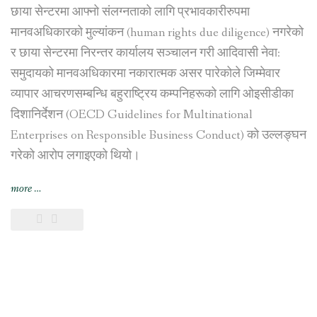
छाया सेन्टरमा आफ्नो संलग्नताको लागि प्रभावकारीरुपमा
मानवअधिकारको मुल्यांकन (human rights due diligence) नगरेको
र छाया सेन्टरमा निरन्तर कार्यालय सञ्चालन गरी आदिवासी नेवा:
समुदायको मानवअधिकारमा नकारात्मक असर पारेकोले जिम्मेवार
व्यापार आचरणसम्बन्धि बहुराष्ट्रिय कम्पनिहरूको लागि ओइसीडीका
दिशानिर्देशन (OECD Guidelines for Multinational
Enterprises on Responsible Business Conduct) को उल्लङ्घन
गरेको आरोप लगाइएको थियो।
“स्विस
more
…
सरकारद्वारा
भिएफ़एस
ग्लोबललाई
काठमाडौंस्थित
छाया
सेन्टर
व्यापारबाट