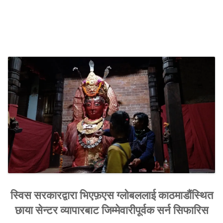
human
rights
situation
of
Indigenous
Newa
communities
made
to
the
UN
for
the
4th
Universal
Periodic
Review
स्विस सरकारद्वारा भिएफ़एस ग्लोबललाई काठमाडौंस्थित
of Nepal”
छाया सेन्टर व्यापारबाट जिम्मेवारीपूर्वक सर्न सिफारिस