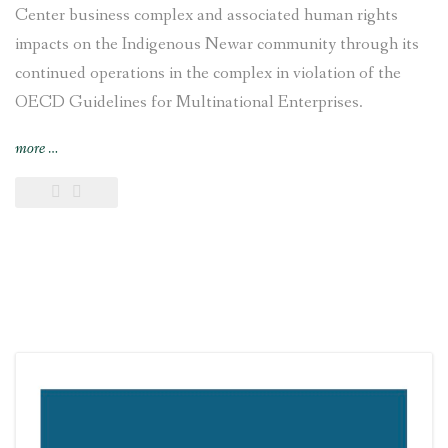
Center business complex and associated human rights
impacts on the Indigenous Newar community through its
continued operations in the complex in violation of the
OECD Guidelines for Multinational Enterprises.
“Swiss
more
…
National
Contact
Point
recommends
VFS
Global
to
responsibly
disengage
from
Chhaya
Center