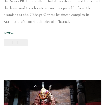
the Swiss NCP in written that it has decided not to extend
the lease and to relocate as soon as possible from the
premises at the Chhaya Center business complex in
Kathmandu’s tourist district of Thamel.
“VFS
more
…
Global
decides
“to
relocate
from
the
premises
at
the
Chhaya
Center
[in