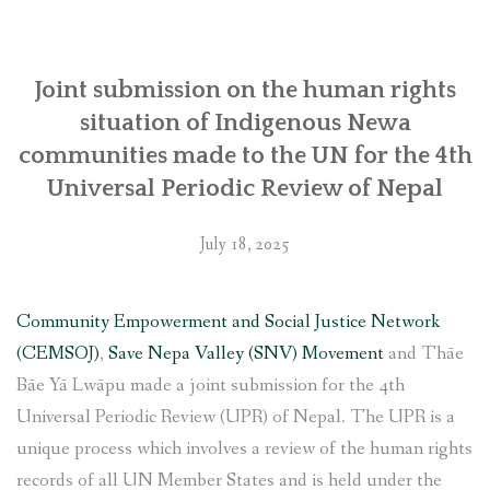
SOCIO-ECONOMIC EMPOWERMENT
Joint submission on the human rights
SOLAR IRRIGATION PUMP DISTRIBUTION IN GULARIYA
AND MADHUWAN, BARDIYA (CBREP PHASE 4)
situation of Indigenous Newa
communities made to the UN for the 4th
Universal Periodic Review of Nepal
July 18, 2025
Community Empowerment and Social Justice Network
(CEMSOJ)
,
Save Nepa Valley (SNV) Movement
and Thāe
Bāe Yā Lwāpu made a joint submission for the 4th
Universal Periodic Review (UPR) of Nepal. The UPR is a
unique process which involves a review of the human rights
records of all UN Member States and is held under the