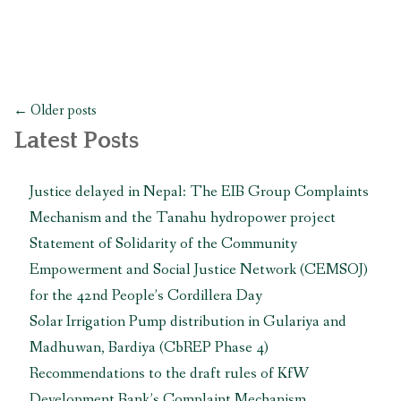
International
regarding
its
involvement
with
Posts
Chhaya
←
Older posts
navigation
Center
Latest Posts
in
Kathmandu
Justice delayed in Nepal: The EIB Group Complaints
with
Mechanism and the Tanahu hydropower project
the
United
Statement of Solidarity of the Community
States
Empowerment and Social Justice Network (CEMSOJ)
government”
for the 42nd People’s Cordillera Day
Solar Irrigation Pump distribution in Gulariya and
Madhuwan, Bardiya (CbREP Phase 4)
Recommendations to the draft rules of KfW
Development Bank’s Complaint Mechanism