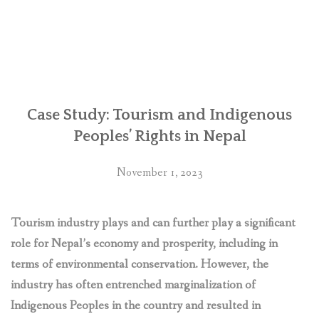
Nepal:
Retaliations
against
human
rights
defenders
over
Case Study: Tourism and Indigenous
Chhaya
Peoples’ Rights in Nepal
Center
business
November 1, 2023
complex
‘deplorable’,
say
Tourism industry plays and can further play a significant
UN
role for Nepal’s economy and prosperity, including in
experts”
terms of environmental conservation. However, the
industry has often entrenched marginalization of
Indigenous Peoples in the country and resulted in