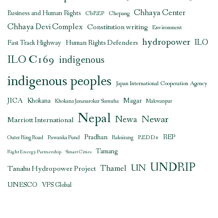
Chhaya Center
Business and Human Rights
CbREP
Chepang
Chhaya Devi Complex
Constitution writing
Environment
hydropower
ILO
Human Rights Defenders
Fast Track Highway
ILO C169
indigenous
indigenous peoples
Japan International Cooperation Agency
JICA
Magar
Khokana
Khokana Janasarokar Samuha
Makwanpur
Nepal
Newar
Newa
Marriott International
Pradhan
REDD+
REP
Outer Ring Road
Pawanka Fund
Raksirang
Tamang
Right Energy Partnership
Smart Cities
UNDRIP
UN
Thamel
Tanahu Hydropower Project
UNESCO
VFS Global