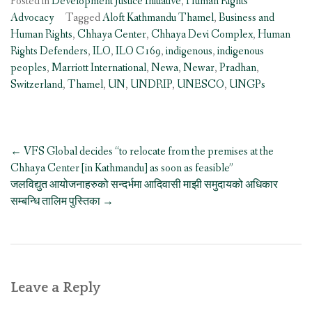
Posted in
Development Justice Initiative
,
Human Rights
Advocacy
Tagged
Aloft Kathmandu Thamel
,
Business and
Human Rights
,
Chhaya Center
,
Chhaya Devi Complex
,
Human
Rights Defenders
,
ILO
,
ILO C169
,
indigenous
,
indigenous
peoples
,
Marriott International
,
Newa
,
Newar
,
Pradhan
,
Switzerland
,
Thamel
,
UN
,
UNDRIP
,
UNESCO
,
UNGPs
Post
←
VFS Global decides “to relocate from the premises at the
navigation
Chhaya Center [in Kathmandu] as soon as feasible”
जलविद्युत आयोजनाहरुको सन्दर्भमा आदिवासी माझी समुदायको अधिकार
सम्बन्धि तालिम पुस्तिका
→
Leave a Reply