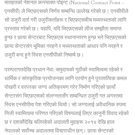
मातहतको नेशनल कन्त्याक्त पोइन्ट (National Contact Point –
एनसीपी) ले भिएफ़एसको निर्णय सम्बन्धि उल्लेख गरेको छ। एनसीपीले
सो उजुरी दर्ता गरी उजुरीकर्ताहरू र भिएफ़एसबीच मध्यस्थताको लागि
प्रस्ताव गरेको छ। यद्यपि, यदि भिएफ़एसको लीज सम्झौता समाप्त
हुन्छ र छाया सेन्टरबाट भिएफ़एस स्थानान्तरण हुन्छ भने भिएफ़एसको
छाया सेन्टरसंग भूमिका नरहने र मध्यस्थताको आधार पनि नरहने र
उजुरी बन्द हुने स्विस एनसीपीको निष्कर्ष छ।
परम्परागतदेखि प्रधान नेवा: समुदायको गुठीको स्वामित्वमा रहेको र
धार्मिक र सांस्कृतिक प्रयोजनका लागि प्रयोग हुने पुरातात्विक कमल
पोखरी र वरपरका जग्गा अतिक्रमण गरेर निर्माण गरिएको छायाँ
सेन्टरसंग भिएफ़एसको संलग्नतासँग सम्बन्धित उजुरी गत अगस्तमा
स्विस एनसीपीमा पेश गरिएको थियो। सो जग्गालाई अवैधानिक रुपमा
निजी स्वामित्वमा परिणत गरिएको विषयलाई लिएर कानुनी विवाद रहेको
छ र दशकौंदेखि चलिरहेको अदालती मुद्दाहरू २०१४ देखि हाल
नेपालको सर्वोच्च अदालतमा विचाराधीन छन्। छाया सेन्टरको