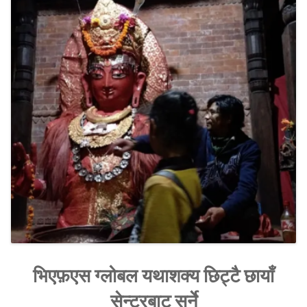
SOCIO-ECONOMIC EMPOWERMENT
SOLAR IRRIGATION PUMP DISTRIBUTION IN GULARIYA
AND MADHUWAN, BARDIYA (CBREP PHASE 4)
भिएफ़एस ग्लोबल यथाशक्य छिट्टै छायाँ
सेन्टरबाट सर्ने