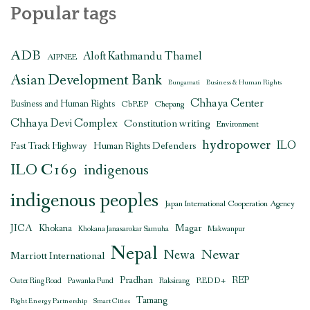
Popular tags
ADB
Aloft Kathmandu Thamel
AIPNEE
Asian Development Bank
Bungamati
Business & Human Rights
Chhaya Center
Business and Human Rights
CbREP
Chepang
Chhaya Devi Complex
Constitution writing
Environment
hydropower
ILO
Human Rights Defenders
Fast Track Highway
ILO C169
indigenous
indigenous peoples
Japan International Cooperation Agency
JICA
Magar
Khokana
Khokana Janasarokar Samuha
Makwanpur
Nepal
Newar
Newa
Marriott International
Pradhan
REDD+
REP
Outer Ring Road
Pawanka Fund
Raksirang
Tamang
Right Energy Partnership
Smart Cities