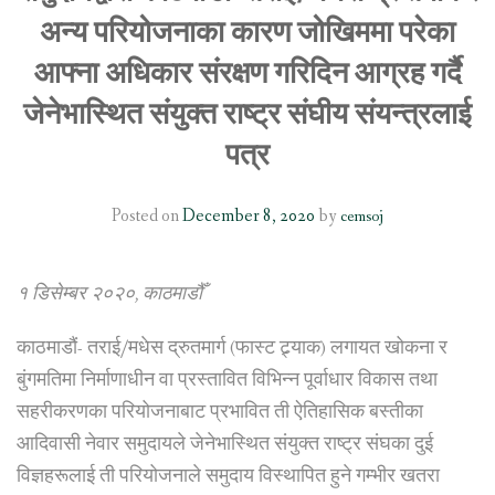
अन्य परियोजनाका कारण जोखिममा परेका
SOCIO-ECONOMIC EMPOWERMENT
आफ्ना अधिकार संरक्षण गरिदिन आग्रह गर्दै
SOLAR IRRIGATION PUMP DISTRIBUTION IN GULARIYA
जेनेभास्थित संयुक्त राष्ट्र संघीय संयन्त्रलाई
AND MADHUWAN, BARDIYA (CBREP PHASE 4)
पत्र
Posted on
December 8, 2020
by
cemsoj
१ डिसेम्बर २०२०, काठमाडौँ
काठमाडौं- तराई/मधेस द्रुतमार्ग (फास्ट ट्र्याक) लगायत खोकना र
बुंगमतिमा निर्माणाधीन वा प्रस्तावित विभिन्न पूर्वाधार विकास तथा
सहरीकरणका परियोजनाबाट प्रभावित ती ऐतिहासिक बस्तीका
आदिवासी नेवार समुदायले जेनेभास्थित संयुक्त राष्ट्र संघका दुई
विज्ञहरूलाई ती परियोजनाले समुदाय विस्थापित हुने गम्भीर खतरा