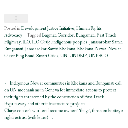
Posted in
Development Justice Initiative
,
Human Rights
Advocacy
Tagged
Bagmati Corridor
,
Bungamati
,
Fast Track
Highway
,
ILO
,
ILO C169
,
indigenous peoples
,
Janasarokar Samiti
Bungamati
,
Janasarokar Samiti Khokana
,
Khokana
,
Newa
,
Newar
,
Outer Ring Road
,
Smart Cities
,
UN
,
UNDRIP
,
UNESCO
Post
←
Indigenous Newar communities in Khokana and Bungamati call
navigation
on UN mechanisms in Geneva for immediate actions to protect
their rights threatened by the construction of Fast Track
Expressway and other infrastructure projects
Chaya center’s workers become owners’ ‘thugs’, threaten heritage
rights activist (with letter)
→