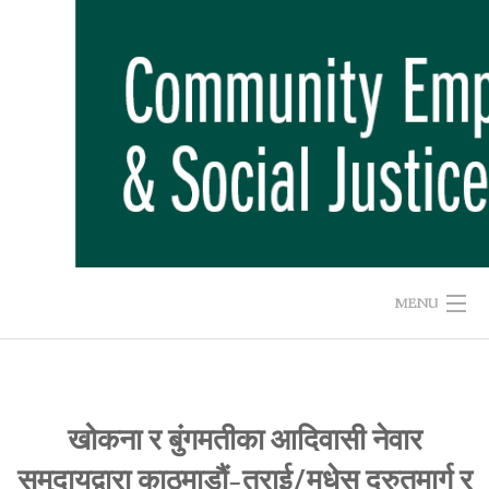
Skip
to
content
MENU
HOME
ABOUT US
खोकना र बुंगमतीका आदिवासी नेवार
समुदायद्वारा काठमाडौं-तराई/मधेस द्रुतमार्ग र
ADVOCACY CAMPAIGNS