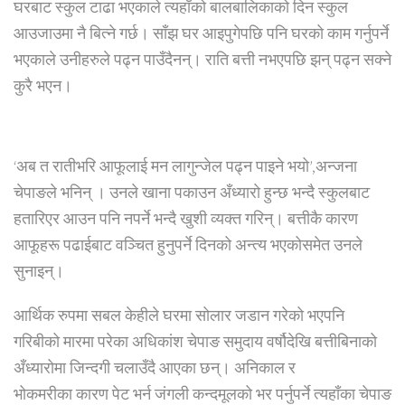
घरबाट स्कुल टाढा भएकाले त्यहाँको बालबालिकाको दिन स्कुल
आउजाउमा नै बित्ने गर्छ। साँझ घर आइपुगेपछि पनि घरको काम गर्नुपर्ने
भएकाले उनीहरुले पढ्न पाउँदैनन्। राति बत्ती नभएपछि झन् पढ्न सक्ने
कुरै भएन।
‘अब त रातीभरि आफूलाई मन लागुन्जेल पढ्न पाइने भयो’,अन्जना
चेपाङले भनिन् । उनले खाना पकाउन अँध्यारो हुन्छ भन्दै स्कुलबाट
हतारिएर आउन पनि नपर्ने भन्दै खुशी व्यक्त गरिन्। बत्तीकै कारण
आफूहरू पढाईबाट वञ्चित हुनुपर्ने दिनको अन्त्य भएकोसमेत उनले
सुनाइन्।
आर्थिक रुपमा सबल केहीले घरमा सोलार जडान गरेको भएपनि
गरिबीको मारमा परेका अधिकांश चेपाङ समुदाय वर्षौदेखि बत्तीबिनाको
अँध्यारोमा जिन्दगी चलाउँदै आएका छन्। अनिकाल र
भोकमरीका कारण पेट भर्न जंगली कन्दमूलको भर पर्नुपर्ने त्यहाँका चेपाङ