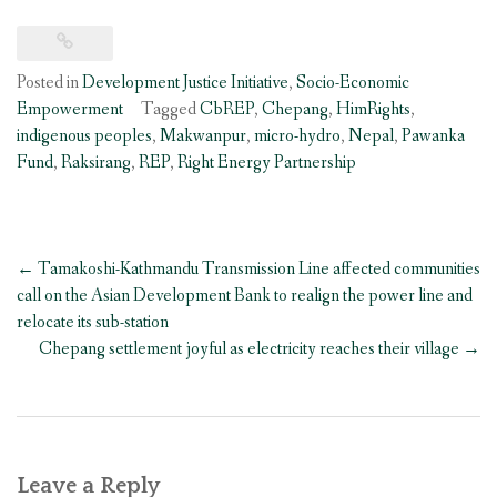
Posted in
Development Justice Initiative
,
Socio-Economic
Empowerment
Tagged
CbREP
,
Chepang
,
HimRights
,
indigenous peoples
,
Makwanpur
,
micro-hydro
,
Nepal
,
Pawanka
Fund
,
Raksirang
,
REP
,
Right Energy Partnership
Post
←
Tamakoshi-Kathmandu Transmission Line affected communities
navigation
call on the Asian Development Bank to realign the power line and
relocate its sub-station
Chepang settlement joyful as electricity reaches their village
→
Leave a Reply