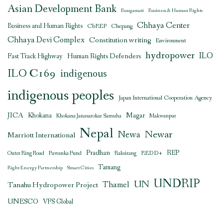
Asian Development Bank
Bungamati
Business & Human Rights
Chhaya Center
Business and Human Rights
CbREP
Chepang
Chhaya Devi Complex
Constitution writing
Environment
hydropower
ILO
Human Rights Defenders
Fast Track Highway
ILO C169
indigenous
indigenous peoples
Japan International Cooperation Agency
JICA
Magar
Khokana
Khokana Janasarokar Samuha
Makwanpur
Nepal
Newar
Newa
Marriott International
Pradhan
REDD+
REP
Outer Ring Road
Pawanka Fund
Raksirang
Tamang
Right Energy Partnership
Smart Cities
UNDRIP
UN
Thamel
Tanahu Hydropower Project
UNESCO
VFS Global