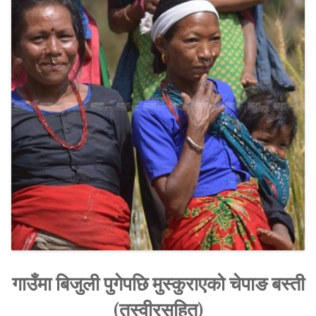
SOCIO-ECONOMIC EMPOWERMENT
SOLAR IRRIGATION PUMP DISTRIBUTION IN GULARIYA
AND MADHUWAN, BARDIYA (CBREP PHASE 4)
गाउँमा बिजुली पुगेपछि मुस्कुराएको चेपाङ बस्ती
(तस्वीरसहित)