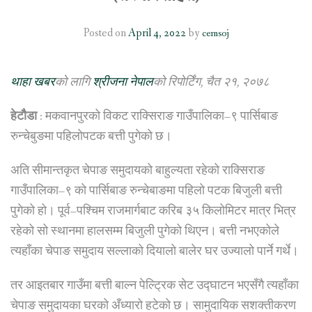
Posted on
April 4, 2022
by
cemsoj
थाहा खबर
को लागि
श्रीजना नेपाल
को रिपोर्टिंग, चैत २१, २०७८
हेटौैडा
: मकवानपुरको विकट राक्सिराङ गाउँपालिका–९ पार्सिबाङ
रुन्चेबुङमा पहिलोपटक बत्ती पुगेको छ।
अति सीमान्तकृत चेपाङ समुदायको बाहुल्यता रहेको राक्सिराङ
गाउँपालिका–९ को पार्सिबाङ रुन्चेबाङमा पहिलो पटक बिजुली बत्ती
पुगेको हो। पूर्व–पश्चिम राजमार्गबाट करिब ३५ किलोमिटर मात्र भित्र
रहेको सो स्थानमा हालसम्म बिजुली पुगेको थिएन। बत्ती नभएकोले
त्यहाँका चेपाङ समुदाय सल्लाको दियालो बालेर घर उज्यालो पार्ने गर्थे।
तर आइतबार गाउँमा बत्ती बाल्न पेल्ट्रिक सेट उद्घाटन भएसँगै त्यहाँका
चेपाङ समुदायका घरको अँध्यारो हटेको छ। सामुदायिक सशक्तीकरण