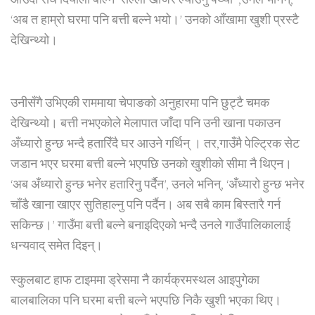
आउँदा सधैं दियालो बाल्न सल्ला खोजेर ल्याउनु पर्थ्यो’ ,उनले भनिन्,
‘अब त हाम्रो घरमा पनि बत्ती बल्ने भयो।’ उनको आँखामा खुशी प्रस्टै
देखिन्थ्यो।
उनीसँगै उभिएकी राममाया चेपाङको अनुहारमा पनि छुट्टै चमक
देखिन्थ्यो। बत्ती नभएकोले मेलापात जाँदा पनि उनी खाना पकाउन
अँध्यारो हुन्छ भन्दै हतारिँदै घर आउने गर्थिन् । तर,गाउँमै पेल्ट्रिक सेट
जडान भएर घरमा बत्ती बल्ने भएपछि उनको खुशीको सीमा नै थिएन।
‘अब अँध्यारो हुन्छ भनेर हतारिनु पर्दैन’, उनले भनिन्, ‘अँध्यारो हुन्छ भनेर
चाँडै खाना खाएर सुतिहाल्नु पनि पर्दैन। अब सबै काम बिस्तारै गर्न
सकिन्छ।’ गाउँमा बत्ती बल्ने बनाइदिएको भन्दै उनले गाउँपालिकालाई
धन्यवाद् समेत दिइन्।
स्कुलबाट हाफ टाइममा ड्रेसमा नै कार्यक्रमस्थल आइपुगेका
बालबालिका पनि घरमा बत्ती बल्ने भएपछि निकै खुशी भएका थिए।