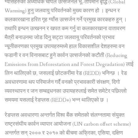
ग्याँसहरुको अध्यधिक चापले उत्सर्जनले भू–तापमान बृद्धि (Global
Warming) हुनु जलवायु परिवर्तनको मुख्य कारण हो । इन्धन र
कलकारखाना हरित गृह ग्याँस उत्सर्जन गर्ने प्रमुख कारकहरु हुन् ।
तथापि इन्धन उत्खनन र खपत कम गर्नु वा कलकारखाना वातावरण
मैत्री बनाउनमा जोड दिनु सट्टा जलवायु परिवर्तनको प्रभाव
न्यूनीकरणका प्रमुख उपायहरुमध्ये हाल विकासशील देशहरुमा वन
फडानी र वन विनासबाट हुने कार्वन उत्सर्जनको कटौती (Reducing
Emissions from Deforestation and Forest Degradation) लाई
लिन थालिएको छ, जसलाई छोटकरीमा रेड (REDD) भनिन्छ । रेड
अवधारणामा थप परिमार्जन गर्दै वनको प्रभावकारी संरक्षण, दिगो
व्यवस्थापन र जन सम्बद्र्धनका उपायहरुलाई समेत समेटेर पछिल्लो
समयमा यसलाई रेडप्लस (REDD+) भन्न थालिएको छ ।
रेडप्लस अवधारणा अन्तर्गत विश्व बैंक समेतको संलग्नतामा संयुक्त
राष्ट्रसंघीय कार्वन व्यापार आयोजना (UN carbon offset scheme)
अन्तर्गत सन् २००० र २०१० को बीचमा अफ्रिका, एसिया, दक्षिण