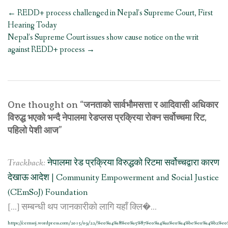
Post
←
REDD+ process challenged in Nepal’s Supreme Court, First
navigation
Hearing Today
Nepal’s Supreme Court issues show cause notice on the writ
against REDD+ process
→
One thought on “
जनताको सार्वभौमसत्ता र आदिवासी अधिकार
विरुद्ध भएको भन्दै नेपालमा रेडप्लस प्रक्रिया रोक्न सर्वोच्चमा रिट,
पहिलो पेशी आज
”
Trackback:
नेपालमा रेड प्रक्रिया विरुद्धको रिटमा सर्वोच्चद्वारा कारण
देखाऊ आदेश | Community Empowerment and Social Justice
(CEmSoJ) Foundation
[…] सम्बन्धी थप जानकारीको लागि यहाँ क्लि�...
https://cemsoj.wordpress.com/2015/09/22/%e0%a4%a8%e0%a5%87%e0%a4%aa%e0%a4%be%e0%a4%b2%e