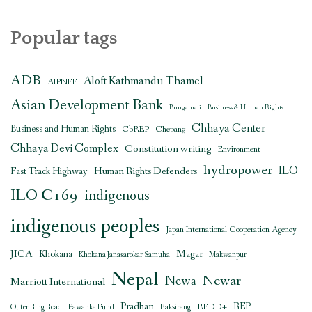
Popular tags
ADB
Aloft Kathmandu Thamel
AIPNEE
Asian Development Bank
Bungamati
Business & Human Rights
Chhaya Center
Business and Human Rights
CbREP
Chepang
Chhaya Devi Complex
Constitution writing
Environment
hydropower
ILO
Human Rights Defenders
Fast Track Highway
ILO C169
indigenous
indigenous peoples
Japan International Cooperation Agency
JICA
Magar
Khokana
Khokana Janasarokar Samuha
Makwanpur
Nepal
Newar
Newa
Marriott International
Pradhan
REDD+
REP
Outer Ring Road
Pawanka Fund
Raksirang