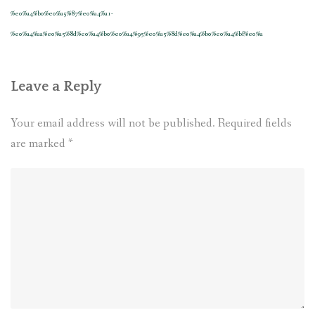
%e0%a4%b0%e0%a5%87%e0%a4%a1-
%e0%a4%aa%e0%a5%8d%e0%a4%b0%e0%a4%95%e0%a5%8d%e0%a4%b0%e0%a4%bf%e0%a
Leave a Reply
Your email address will not be published.
Required fields
are marked
*