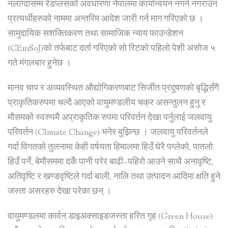
नलाग्दासम्म रेडप्लसको अवधारणा नेपालमा कार्यान्वयन नगर्न नगराउन
प्रत्यर्थीहरुको नाममा अन्तरिम आदेश जारी गर्न माग गरिएको छ ।
सामुदायिक सशक्तिकरण तथा सामाजिक न्याय फाउन्डेशन
(CEmSoJ)को तर्फबाट दर्ता गरिएको सो रिटको पहिलो पेशी असोज ५
गते मंगलबार हुनेछ ।
मानव चाप र अव्यवस्थित औद्योगिकरणबाट सिर्जीत प्रदुषणको बृद्धिसँगै
प्राकृतिकरुपमा चल्दै आएको वायुमण्डलीय चक्र असन्तुलन हुनु र
मौसमको स्वरुपमै अप्राकृतिक रुपमा परिवर्तन देखा पर्नुलाई जलवायु
परिवर्तन (Climate Change) भनेर बुझिन्छ । जलवायु परिवर्तनले
गर्दा विगतको तुलनामा केही वर्षयता हिमालमा हिउँ घेरै पग्लेको, पातलो
हिउँ पर्ने, बेमौसममा दर्के पानी परेर बाढी–पहिरो आउने साथै अनावृष्टि,
अतिवृष्टि र खण्डवृष्टिले गर्दा बाली, नालि तथा उत्पादन आदिमा क्षति हुने
जस्ता असरहरु देखा परेका छन् ।
वायुमण्डलमा कार्वन डाइअक्साइडजस्ता हरित गृह (Green House)